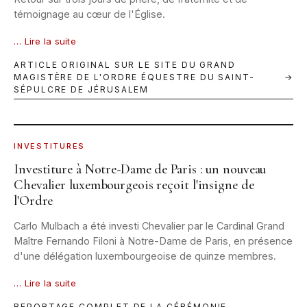
témoignage au cœur de l'Église.
… Lire la suite
ARTICLE ORIGINAL SUR LE SITE DU GRAND
MAGISTÈRE DE L'ORDRE ÉQUESTRE DU SAINT-
→
SÉPULCRE DE JÉRUSALEM
PARIS · 26-28 SEPT. 2025 © JBN
INVESTITURES
Investiture à Notre-Dame de Paris : un nouveau
Chevalier luxembourgeois reçoit l'insigne de
l'Ordre
Carlo Mulbach a été investi Chevalier par le Cardinal Grand
Maître Fernando Filoni à Notre-Dame de Paris, en présence
d'une délégation luxembourgeoise de quinze membres.
… Lire la suite
REPORTAGE COMPLET DE LA CÉRÉMONIE