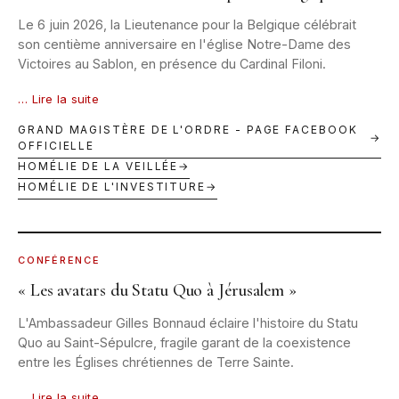
Le 6 juin 2026, la Lieutenance pour la Belgique célébrait
son centième anniversaire en l'église Notre-Dame des
Victoires au Sablon, en présence du Cardinal Filoni.
… Lire la suite
GRAND MAGISTÈRE DE L'ORDRE - PAGE FACEBOOK
→
OFFICIELLE
HOMÉLIE DE LA VEILLÉE
→
HOMÉLIE DE L'INVESTITURE
→
LUXEMBOURG · 4 DÉC. 2025 · © CATHOL.LU
CONFÉRENCE
« Les avatars du Statu Quo à Jérusalem »
L'Ambassadeur Gilles Bonnaud éclaire l'histoire du Statu
Quo au Saint-Sépulcre, fragile garant de la coexistence
entre les Églises chrétiennes de Terre Sainte.
… Lire la suite