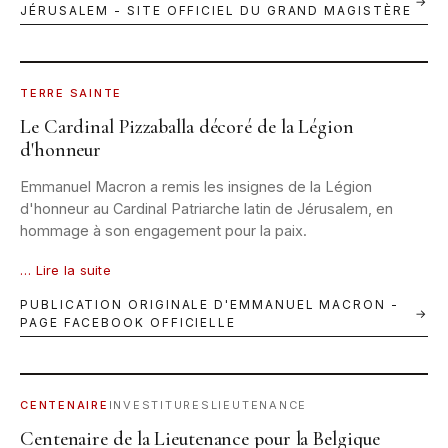
→
JÉRUSALEM - SITE OFFICIEL DU GRAND MAGISTÈRE
PARIS · 2026 · © ÉLYSÉE / FACEBOOK E. MACRON
TERRE SAINTE
Le Cardinal Pizzaballa décoré de la Légion
d'honneur
Emmanuel Macron a remis les insignes de la Légion
d'honneur au Cardinal Patriarche latin de Jérusalem, en
hommage à son engagement pour la paix.
… Lire la suite
PUBLICATION ORIGINALE D'EMMANUEL MACRON -
→
PAGE FACEBOOK OFFICIELLE
BRUXELLES · 6 JUIN 2026 · © GRAND MAGISTÈRE OESSJ
CENTENAIRE
INVESTITURES
LIEUTENANCE
Centenaire de la Lieutenance pour la Belgique