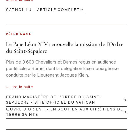
CATHOL.LU - ARTICLE COMPLET
→
VATICAN · 23 OCT. 2025 © JBN
PÈLERINAGE
Le Pape Léon XIV renouvelle la mission de l'Ordre
du Saint-Sépulcre
Plus de 3 600 Chevaliers et Dames reçus en audience
pontificale à Rome, dont la délégation luxembourgeoise
conduite par le Lieutenant Jacques Klein.
… Lire la suite
GRAND MAGISTÈRE DE L'ORDRE DU SAINT-
→
SÉPULCRE - SITE OFFICIEL DU VATICAN
ŒUVRE D'ORIENT - EN SOUTIEN AUX CHRÉTIENS DE
→
TERRE SAINTE
ROME · 19 OCT. 2025