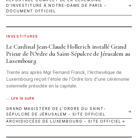
D'INVESTITURE À NOTRE-DAME DE PARIS -
→
DOCUMENT OFFICIEL
LUXEMBOURG · 9 JUILLET 2025 · © V. FISCHBACH
INVESTITURES
Le Cardinal Jean-Claude Hollerich installé Grand
Prieur de l'Ordre du Saint-Sépulcre de Jérusalem au
Luxembourg
Trente ans après Mgr Fernand Franck, l'Archevêque de
Luxembourg reçoit l'étole de l'Ordre lors d'une cérémonie
solennelle présidée en la capitale.
… Lire la suite
GRAND MAGISTÈRE DE L'ORDRE DU SAINT-
→
SÉPULCRE DE JÉRUSALEM - SITE OFFICIEL
ARCHIDIOCÈSE DE LUXEMBOURG - SITE OFFICIEL
→
VATICAN · 16 OCTOBRE 2012 · © SECRÉTAIRERIE D'ÉTAT
DU SAINT-SIÈGE