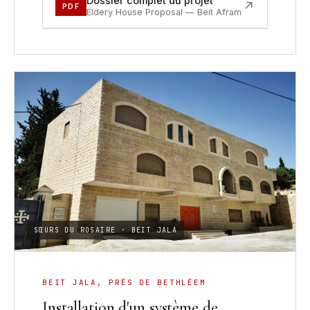
Dossier complet du projet
↗
PDF
Eldery House Proposal — Beit Afram
SŒURS DU ROSAIRE · BEIT JALA
BEIT JALA, PRÈS DE BETHLÉEM
Installation d'un système de